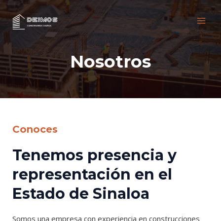
Ir
al
contenido
MAI
MEN
Nosotros
Conoces
Tenemos presencia y
representación en el
Estado de Sinaloa
Somos una empresa con experiencia en construcciones